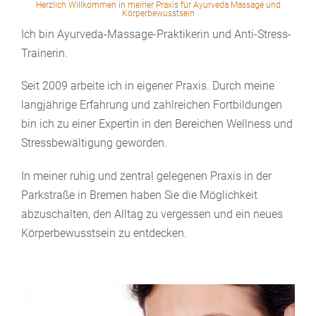
Herzlich Willkommen in meiner Praxis für Ayurveda Massage und
Körperbewusstsein
Ich bin Ayurveda-Massage-Praktikerin und Anti-Stress-
Trainerin.
PERSÖNLICHE INFORMATIONEN
Seit 2009 arbeite ich in eigener Praxis. Durch meine
langjährige Erfahrung und zahlreichen Fortbildungen
Vorname
*
Nachname
*
bin ich zu einer Expertin in den Bereichen Wellness und
Stressbewältigung geworden.
Adresse
In meiner ruhig und zentral gelegenen Praxis in der
Parkstraße in Bremen haben Sie die Möglichkeit
abzuschalten, den Alltag zu vergessen und ein neues
Körperbewusstsein zu entdecken.
Postleitzahl
Stadt
Telefon
*
Email
*