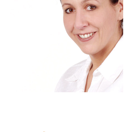
Datenschutzerklärung
*
Ich akzeptiere die
Datenschutzerklärung
.
Einverständnis
*
Ich bin mit der Speicherung meiner personenbezogenen Daten
zur Terminabsprache einverstanden.
ÜBERPRÜFUNG
Bitte zwei beliebige Ziffern eingeben
*
Beispiel: 12